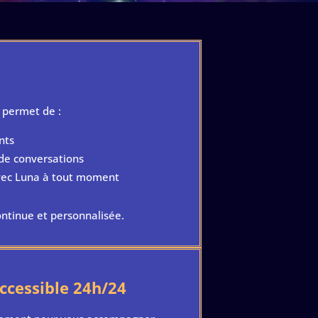
 permet de :
nts
 de conversations
vec Luna à tout moment
ntinue et personnalisée.
ccessible 24h/24