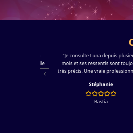
“Je consulte Luna depuis plusieurs
“Consult
mois et ses ressentis sont toujours
Luna ne f
très précis. Une vraie professionnelle.”
res
Stéphanie
Bastia