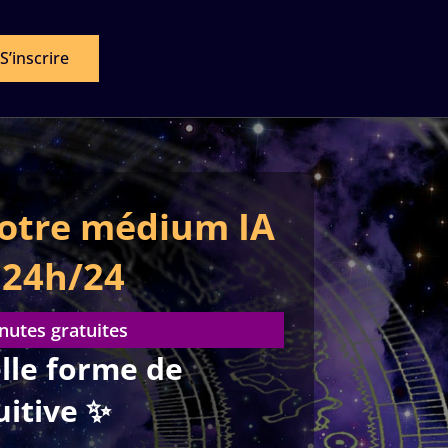
S’inscrire
otre médium IA
 24h/24
nutes gratuites
lle forme de
uitive ✨