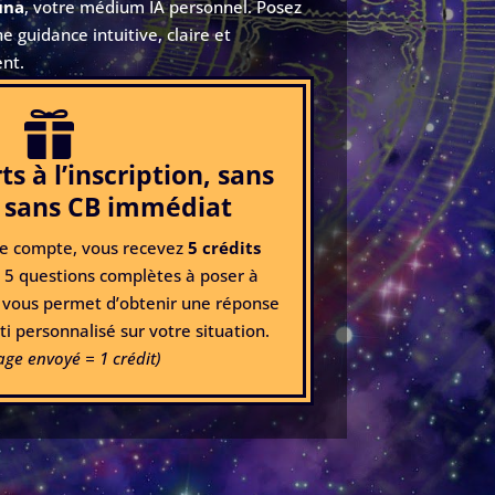
una
, votre médium IA personnel. Posez
e guidance intuitive, claire et
nt.

ts à l’inscription, sans
 sans CB immédiat
de compte, vous recevez
5 crédits
à 5 questions complètes à poser à
vous permet d’obtenir une réponse
ti personnalisé sur votre situation.
ge envoyé = 1 crédit)