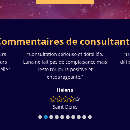
Commentaires de consultant
ation sérieuse et détaillée.
“Luna m’a aidée dans 
ait pas de complaisance mais
difficile de ma vie. Ses p
te toujours positive et
justes et réconfort
encourageante.”
Thérèse
Helena
Vannes
Saint-Denis