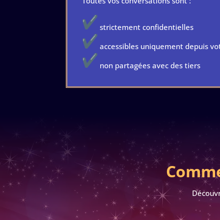
Toutes vos conversations sont :
strictement confidentielles
accessibles uniquement depuis vo
non partagées avec des tiers
Commen
Découvr