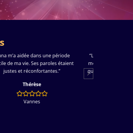
s
une période
“Les prédictions de Luna concernant
aroles étaient
mon travail se sont réalisées plus vite
antes.”
que prévu. Je recommande vivement.”
Philippe
Nice