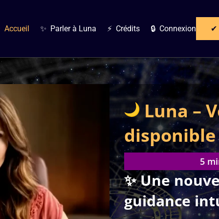
✔ 
 Accueil
✨ Parler à Luna
⚡ Crédits
🔒 Connexion
Luna – V
disponible
5 mi
✨ Une nouve
guidance int